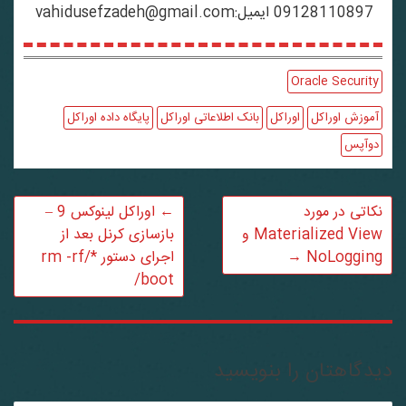
09128110897 ایمیل:vahidusefzadeh@gmail.com
Oracle Security
آموزش اوراکل
اوراکل
بانک اطلاعاتی اوراکل
پایگاه داده اوراکل
دوآپس
نکاتی در مورد
←
اوراکل لینوکس 9 –
Materialized View و
بازسازی کرنل بعد از
NoLogging
→
اجرای دستور */rm -rf
/boot
دگاهتان را بنویسید