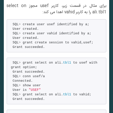
برای مثال در قسمت زیر، کاربر usef مجوز select on
ali.tbl1 را به کاربر vahid اهدا می کند:
SQL
>
 create user usef identified by a;
User created.
SQL
>
 create user vahid identified by a;
User created.
SQL
>
 grant create session to vahid,usef;
Grant succeeded.
SQL
>
 grant select on ali.
tbl1
 to usef with 
grant option;
Grant succeeded.
SQL
>
 conn usef/a
Connected.
SQL
>
 show user
User is 
"USEF"
SQL
>
 grant select on ali.
tbl1
 to vahid;
Grant succeeded.