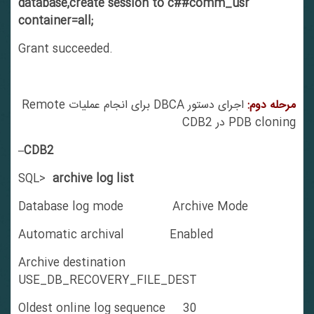
database,create session to c##comm_usr
container=all;
Grant succeeded.
مرحله دوم:
اجرای دستور DBCA برای انجام عملیات Remote
PDB cloning در CDB2
–CDB2
SQL>
archive log list
Database log mode Archive Mode
Automatic archival Enabled
Archive destination
USE_DB_RECOVERY_FILE_DEST
Oldest online log sequence 30