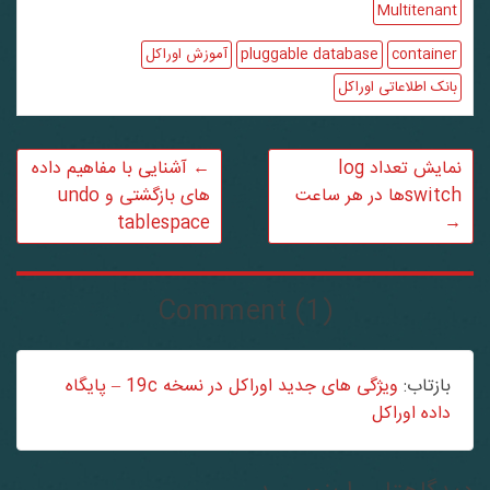
Multitenant
container
pluggable database
آموزش اوراکل
بانک اطلاعاتی اوراکل
نمایش تعداد log
←
آشنایی با مفاهیم داده
switchها در هر ساعت
های بازگشتی و undo
tablespace
→
Comment (1)
بازتاب:
ویژگی های جدید اوراکل در نسخه 19c – پایگاه
داده اوراکل