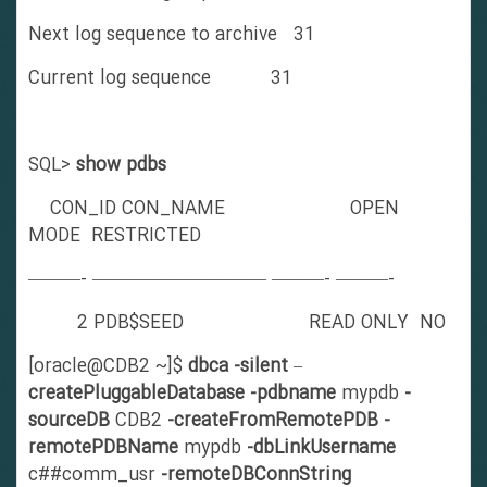
Next log sequence to archive 31
Current log sequence 31
SQL>
show pdbs
CON_ID CON_NAME OPEN
MODE RESTRICTED
———- —————————— ———- ———-
2 PDB$SEED READ ONLY NO
[oracle@CDB2 ~]$
dbca
-silent
–
createPluggableDatabase
-pdbname
mypdb
-
sourceDB
CDB2
-createFromRemotePDB
-
remotePDBName
mypdb
-dbLinkUsername
c##comm_usr
-remoteDBConnString