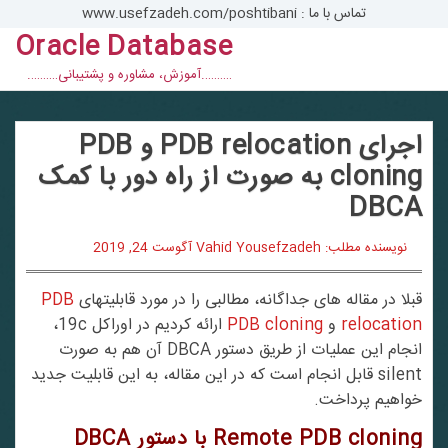
تماس با ما : www.usefzadeh.com/poshtibani
Oracle Database
con
……….آموزش، مشاوره و پشتیبانی……….
اجرای PDB relocation و PDB
cloning به صورت از راه دور با کمک
DBCA
نویسنده مطلب: Vahid Yousefzadeh
آگوست 24, 2019
قبلا در مقاله های جداگانه، مطالبی را در مورد قابلیتهای
PDB
relocation
و
PDB cloning
ارائه کردیم در اوراکل 19c،
انجام این عملیات از طریق دستور DBCA آن هم به صورت
silent قابل انجام است که در این مقاله، به این قابلیت جدید
خواهیم پرداخت.
Remote PDB cloning
با دستور
DBCA