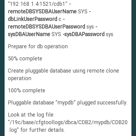
“192.168.1.4:1521/cdb1”
-
remoteDBSYSDBAUserName
SYS
-
dbLinkUserPassword
c
-
remoteDBSYSDBAUserPassword
sys
-
sysDBAUserName
SYS
-sysDBAPassword
sys
Prepare for db operation
50% complete
Create pluggable database using remote clone
operation
100% complete
Pluggable database “mypdb” plugged successfully.
Look at the log file
“/19c/base/cfgtoollogs/dbca/CDB2/mypdb/CDB20
.log” for further details.