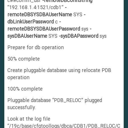
c##comm_usr
-remoteDBConnString
“192.168.1.4:1521/cdb1”
-
remoteDBSYSDBAUserName
SYS
-
dbLinkUserPassword
c
-
remoteDBSYSDBAUserPassword
sys
-
sysDBAUserName
SYS
-sysDBAPassword
sys
Prepare for db operation
50% complete
Create pluggable database using relocate PDB
operation
100% complete
Pluggable database “PDB_RELOC” plugged
successfully.
Look at the log file
“/19c/base/cfgtoollogs/dbca/CDB1/PDB_RELOC/C