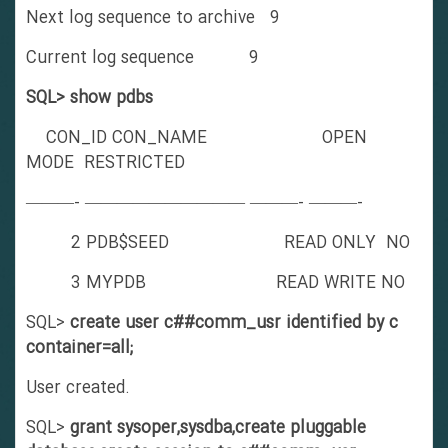
Next log sequence to archive 9
Current log sequence 9
SQL> show pdbs
CON_ID CON_NAME OPEN
MODE RESTRICTED
———- —————————— ———- ———-
2 PDB$SEED READ ONLY NO
3 MYPDB READ WRITE NO
SQL>
create user c##comm_usr identified by c
container=all;
User created.
SQL>
grant sysoper,sysdba,create pluggable