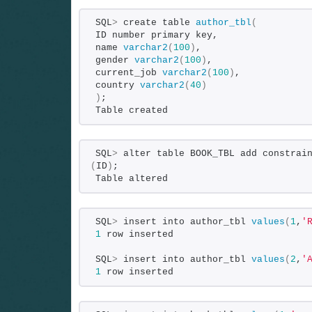
SQL
>
 create table 
author_tbl
(
ID number primary key,
name 
varchar2
(
100
)
,
gender 
varchar2
(
100
)
,
current_job 
varchar2
(
100
)
,
country 
varchar2
(
40
)
)
;          
Table created
SQL
>
 alter table BOOK_TBL add constrai
(
ID
)
;
Table altered
SQL
>
 insert into author_tbl 
values
(
1
,
'
1
 row inserted
SQL
>
 insert into author_tbl 
values
(
2
,
'
1
 row inserted