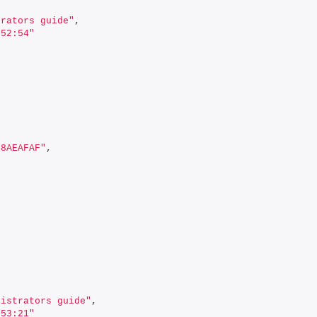
trators guide"
,
:52:54"
48AEAFAF"
,
nistrators guide"
,
:53:21"