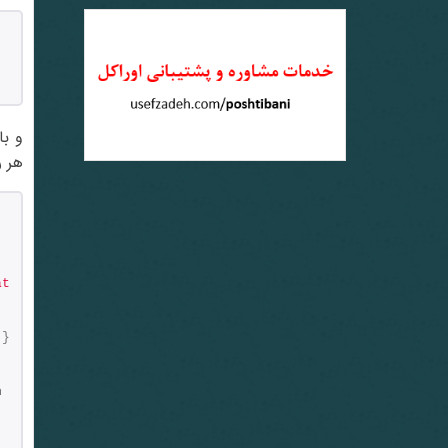
هر رکورد etadata
t 
]}
 