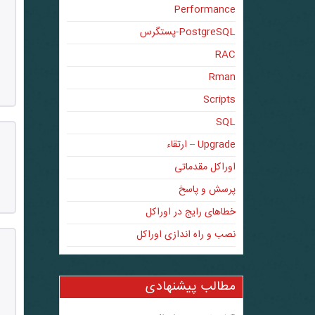
Performance
PostgreSQL-پستگرس
RAC
Rman
Scripts
SQL
Upgrade – ارتقاء
اوراکل مقدماتی
پرسش و پاسخ
خطاهای رایج در اوراکل
نصب و راه اندازی اوراکل
مطالب پیشنهادی