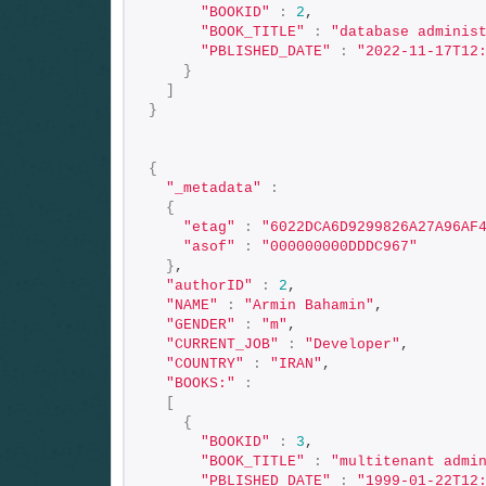
"BOOKID"
:
2
,
"BOOK_TITLE"
:
"database adminis
"PBLISHED_DATE"
:
"2022-11-17T12
}
]
}
{
"_metadata"
:
{
"etag"
:
"6022DCA6D9299826A27A96AF
"asof"
:
"000000000DDDC967"
}
,
"authorID"
:
2
,
"NAME"
:
"Armin Bahamin"
,
"GENDER"
:
"m"
,
"CURRENT_JOB"
:
"Developer"
,
"COUNTRY"
:
"IRAN"
,
"BOOKS:"
:
[
{
"BOOKID"
:
3
,
"BOOK_TITLE"
:
"multitenant admi
"PBLISHED_DATE"
:
"1999-01-22T12