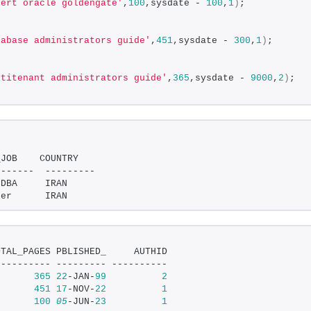
pert oracle goldengate'
,
100
,sysdate - 
100
,
1
)
;
tabase administrators guide'
,
451
,sysdate - 
300
,
1
)
;
ltitenant administrators guide'
,
365
,sysdate - 
9000
,
2
)
;
_JOB    COUNTRY   
-------  --------- 
 DBA     IRAN      
per      IRAN      
OTAL_PAGES PBLISHED_     AUTHID
---------- --------- ----------
       
365
22
-JAN-
99
2
       
451
17
-NOV-
22
1
       
100
05
-JUN-
23
1