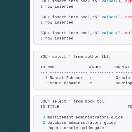
SQL
>
 insert into book_tbl 
values
(
1
,
'ex
1
 row inserted
SQL
>
 insert into book_tbl 
values
(
2
,
'da
1
 row inserted
SQL
>
 insert into book_tbl 
values
(
3
,
'mu
1
 row inserted
SQL
>
 select 
*
 from author_tbl;
ID NAME             GENDER     CURRENT
--- ---------------- ---------- ------
1
 Rahmat Rabbani   m          Oracle
2
 Armin Bahamin    m          Develo
SQL
>
 select 
*
 from book_tbl;
ID TITLE                             T
-- --------------------------------- -
3
 multitenant administrators guide   
2
 database administrators guide      
1
 expert oracle goldengate           