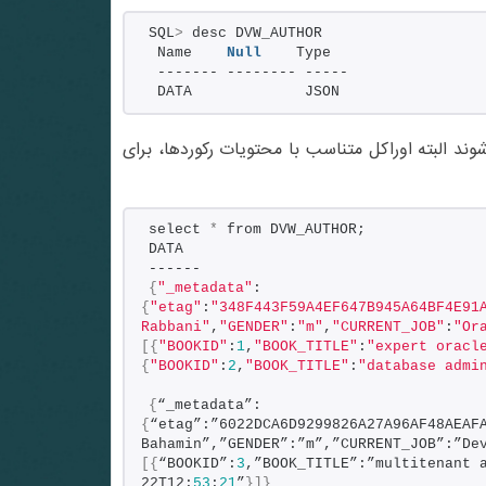
SQL
>
 desc DVW_AUTHOR
 Name    
Null
    Type
 ------- -------- -----
 DATA             JSON
طلاعات به فرمت JSON نمایش داده می شوند البته اوراکل متناسب با محتویات رکوردها، برای
select 
*
 from DVW_AUTHOR;
DATA
------
{
"_metadata"
:
{
"etag"
:
"348F443F59A4EF647B945A64BF4E91
Rabbani"
,
"GENDER"
:
"m"
,
"CURRENT_JOB"
:
"Or
[{
"BOOKID"
:
1
,
"BOOK_TITLE"
:
"expert oracl
{
"BOOKID"
:
2
,
"BOOK_TITLE"
:
"database admi
{
“_metadata”:
{
“etag”:”6022DCA6D9299826A27A96AF48AEAF
Bahamin”,”GENDER”:”m”,”CURRENT_JOB”:”De
[{
“BOOKID”:
3
,”BOOK_TITLE”:”multitenant 
22T12:
53
:
21
”
}]}