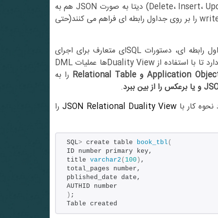
Duality View بر روی جداول رابطه ای، امکان دسترسی و دستکاری(Delete، Insert، Update) دیتا به صورت JSON هم به
وجود خواهد آمد و Duality Viewها بر خلاف Viewهای معمولی، امکان write را بر روی جداول رابطه ای فراهم می کنند(حتی
در زمان استفاده از این قابلیت، با توجه به ذخیره شدن اطلاعات در جداول رابطه ای، دستورات SQLای متعارف برای اجرای
عملیات DML کاملا معتبر هستند و در کنار آن Developer این انتخاب را دارد تا با استفاده از Duality Viewها عملیات DML
را به
.
JSON Relational Duality View
را
SQL
>
 create table 
book_tbl
(
ID number primary key,
title 
varchar2
(
100
)
,
total_pages number,
pblished_date date,
AUTHID number
)
;
Table created