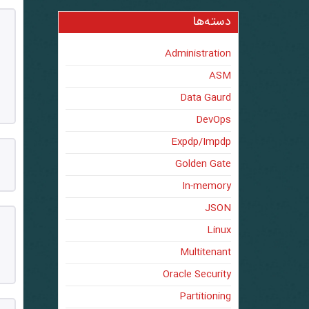
دسته‌ها
Administration
ASM
Data Gaurd
DevOps
Expdp/Impdp
Golden Gate
In-memory
JSON
Linux
Multitenant
Oracle Security
Partitioning