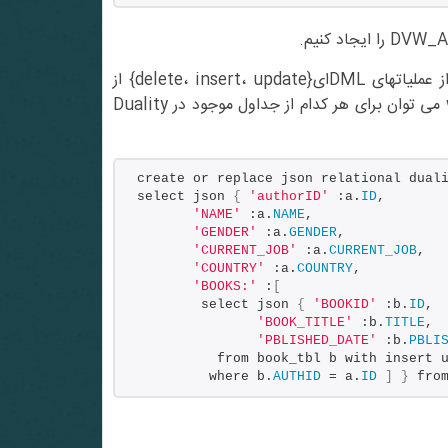
: در زمان ایجاد Duality View می توان تعیین کرد که کدام یک از عملیاتهای DMLای{delete، insert، update} از
طریق این view بر روی جداول امکان پذیر است با استفاده از عبارت with می توان برای هر کدام از جداول موجود در Duality
create or replace json relational dual
select json 
{
'authorID'
 :a.
ID
,
'NAME'
 :a.
NAME
,
'GENDER'
 :a.
GENDER
,
'CURRENT_JOB'
 :a.
CURRENT_JOB
,
'COUNTRY'
 :a.
COUNTRY
,
'BOOKS:'
 :
[
        select json 
{
'BOOKID'
 :b.
ID
,
'BOOK_TITLE'
 :b.
TITLE
,
'PBLISHED_DATE'
 :b.
PBLI
          from book_tbl b with insert 
         where b.
AUTHID
 = a.
ID
]
}
 fro