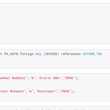
nt FK_AUTH foreign 
key
(
AUTHID
)
 references 
AUTHOR_TBL
Rahmat Rabbani'
,
'm'
,
'Oracle DBA'
,
'IRAN'
)
;
Armin Bahamin'
,
'm'
,
'Developer'
,
'IRAN'
)
;