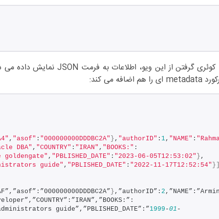
و با کوئری گرفتن از این ویو، ا
m ای را هم اضافه می کند:
A4"
,
"asof"
:
"000000000DDDBC2A"
}
,
"authorID"
:
1
,
"NAME"
:
"Rahma
acle DBA"
,
"COUNTRY"
:
"IRAN"
,
"BOOKS:"
:
e goldengate"
,
"PBLISHED_DATE"
:
"2023-06-05T12:53:02"
}
,
nistrators guide"
,
"PBLISHED_DATE"
:
"2022-11-17T12:52:54"
}
AF”,”asof”:”000000000DDDBC2A”
}
,”authorID”:
2
,”NAME”:”Armin
veloper”,”COUNTRY”:”IRAN”,”BOOKS:”:
administrators guide”,”PBLISHED_DATE”:”
1999
-
01
-