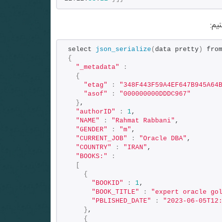
select 
json_serialize
(
data pretty
)
 fro
{
"_metadata"
:
{
"etag"
:
"348F443F59A4EF647B945A64
"asof"
:
"000000000DDDC967"
}
,
"authorID"
:
1
,
"NAME"
:
"Rahmat Rabbani"
,
"GENDER"
:
"m"
,
"CURRENT_JOB"
:
"Oracle DBA"
,
"COUNTRY"
:
"IRAN"
,
"BOOKS:"
:
[
{
"BOOKID"
:
1
,
"BOOK_TITLE"
:
"expert oracle go
"PBLISHED_DATE"
:
"2023-06-05T12
}
,
{