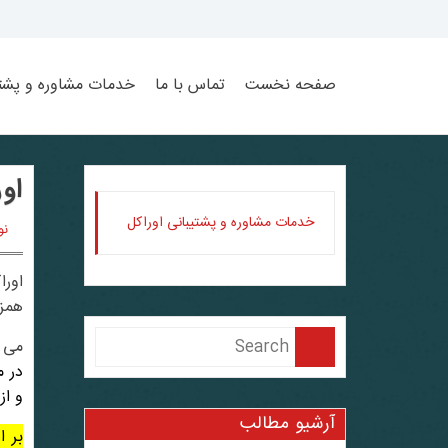
Ski
t
conten
صفحه نخست
تماس با ما
خدمات مشاوره و پشتی
اوراکل 23ai- ق
خدمات مشاوره و پشتیبانی اوراکل
نوی
اوراکل د
همزم
می د
در 
و از طر
آرشیو مطالب
بر اساس ق