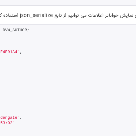
مایش خواناتر اطلاعات می توانیم از تابع json_serialize استفاده کنیم:
m DVW_AUTHOR;
BF4E91A4"
,
ldengate"
,
:53:02"