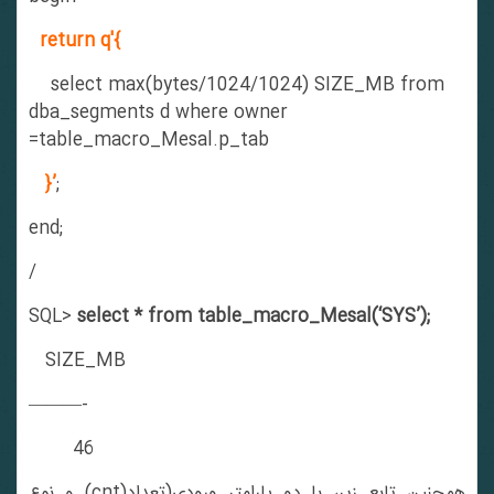
return q'{
select max(bytes/1024/1024) SIZE_MB from
dba_segments d where owner
=table_macro_Mesal.p_tab
}’
;
end;
/
SQL>
select * from table_macro_Mesal(‘SYS’);
SIZE_MB
———-
46
همچنین تابع زیر، با دو پارامتر ورودی(تعداد(cnt) و نوع