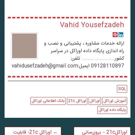
Vahid Yousefzadeh
ارائه خدمات مشاوره ، پشتیبانی و نصب و
راه اندازی پایگاه داده اوراکل در سراسر
کشور...................... تلفن:
09128110897 ایمیل:vahidusefzadeh@gmail.com
SQL
آموزش اوراکل
اوراکل
اوراکل 21c
بانک اطلاعاتی اوراکل
پایگاه داده اوراکل
اوراکل21c – بروزرسانی
←
اوراکل 21c- قابلیت