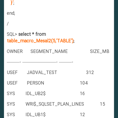
}’
;
end;
/
SQL>
select * from
table_macro_Mesal2(5,’TABLE’)
;
OWNER SEGMENT_NAME SIZE_MB
———- ————————- ———-
USEF JADVAL_TEST 312
USEF PERSON 104
SYS IDL_UB2$ 16
SYS WRI$_SQLSET_PLAN_LINES 15
SYS IDL_UB1$ 12