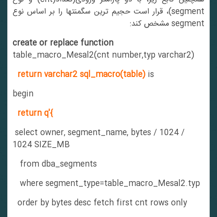
segment)، قرار است حجیم ترین سگمنتها را بر اساس نوع
segment مشخص کند:
create or replace function
table_macro_Mesal2(cnt number,typ varchar2)
return varchar2 sql_macro(table)
is
begin
return q'{
select owner, segment_name, bytes / 1024 /
1024 SIZE_MB
from dba_segments
where segment_type=table_macro_Mesal2.typ
order by bytes desc fetch first cnt rows only