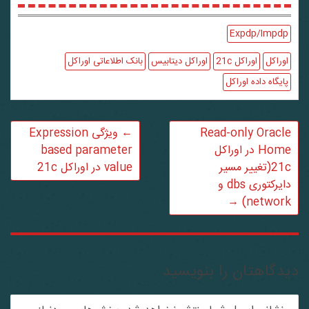
Expdp/Impdp
اوراکل
اوراکل 21c
اوراکل دیتابیس
بانک اطلاعاتی اوراکل
پایگاه داده اوراکل
Read-only Oracle
←
ویژگی Expression
Home در اوراکل
based parameter
21c(تغییر مسیر
value در اوراکل 21c
دایرکتوری dbs و
→
network)
دگاهتان را بنویسید