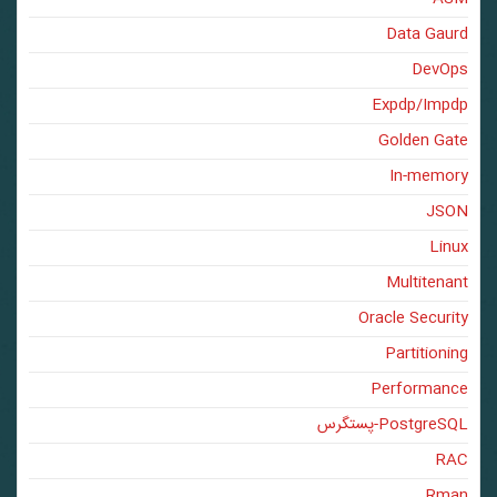
Data Gaurd
DevOps
Expdp/Impdp
Golden Gate
In-memory
JSON
Linux
Multitenant
Oracle Security
Partitioning
Performance
PostgreSQL-پستگرس
RAC
Rman