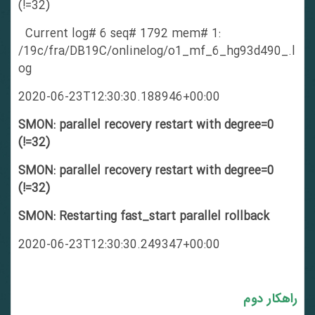
(!=32)
Current log# 6 seq# 1792 mem# 1:
/19c/fra/DB19C/onlinelog/o1_mf_6_hg93d490_.l
og
2020-06-23T12:30:30.188946+00:00
SMON: parallel recovery restart with degree=0
(!=32)
SMON: parallel recovery restart with degree=0
(!=32)
SMON: Restarting fast_start parallel rollback
2020-06-23T12:30:30.249347+00:00
راهکار دوم