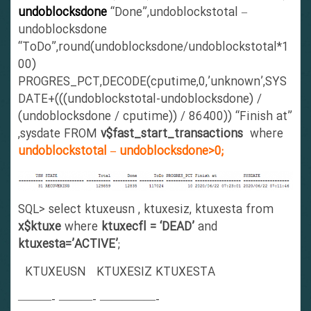
undoblocksdone
“Done”,undoblockstotal –
undoblocksdone
“ToDo”,round(undoblocksdone/undoblockstotal*1
00)
PROGRES_PCT,DECODE(cputime,0,’unknown’,SYS
DATE+(((undoblockstotal-undoblocksdone) /
(undoblocksdone / cputime)) / 86400)) “Finish at”
,sysdate FROM
v$fast_start_transactions
where
undoblockstotal – undoblocksdone>0;
SQL> select ktuxeusn , ktuxesiz, ktuxesta from
x$ktuxe
where
ktuxecfl = ‘DEAD’
and
ktuxesta=’ACTIVE’
;
KTUXEUSN KTUXESIZ KTUXESTA
———- ———- —————-