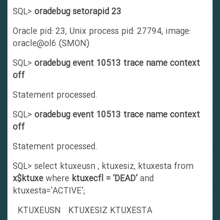
SQL>
oradebug setorapid 23
Oracle pid: 23, Unix process pid: 27794, image:
oracle@ol6 (SMON)
SQL>
oradebug event 10513 trace name context
off
Statement processed.
SQL>
oradebug event 10513 trace name context
off
Statement processed.
SQL> select ktuxeusn , ktuxesiz, ktuxesta from
x$ktuxe
where
ktuxecfl = ‘DEAD’
and
ktuxesta=’ACTIVE’;
KTUXEUSN KTUXESIZ KTUXESTA