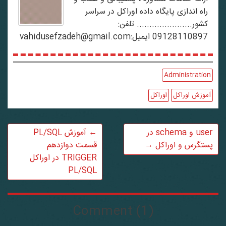
راه اندازی پایگاه داده اوراکل در سراسر
کشور...................... تلفن:
09128110897 ایمیل:vahidusefzadeh@gmail.com
Administration
آموزش اوراکل
اوراکل
user و schema در
←
آموزش PL/SQL
پستگرس و اوراکل
→
قسمت دوازدهم
TRIGGER در اوراکل
PL/SQL
Comment (1)