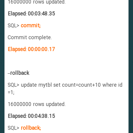
16000000 rows updated.
Elapsed: 00:03:48.35
SQL>
commit;
Commit complete.
Elapsed: 00:00:00.17
–rollback
SQL> update mytbl set count=count+10 where id
=1;
16000000 rows updated.
Elapsed: 00:04:38.15
SQL>
r
ollback;