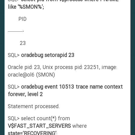
like ‘%SMON%’;
PID
———-
23
SQL>
oradebug setorapid 23
Oracle pid: 23, Unix process pid: 23251, image:
oracle@ol6 (SMON)
SQL>
oradebug event 10513 trace name context
forever, level 2
Statement processed.
SQL> select count(*) from
V$FAST_START_SERVERS
where
state=’RECOVERING’
;