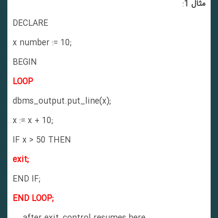
مثال 1
:
DECLARE
x number := 10;
BEGIN
LOOP
dbms_output.put_line(x);
x := x + 10;
IF x > 50 THEN
exit;
END IF;
END LOOP;