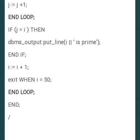
j := j +1;
END LOOP;
IF (j = i ) THEN
dbms_output.put_line(i || ‘ is prime’);
END IF;
i := i + 1;
exit WHEN i = 50;
END LOOP;
END;
/