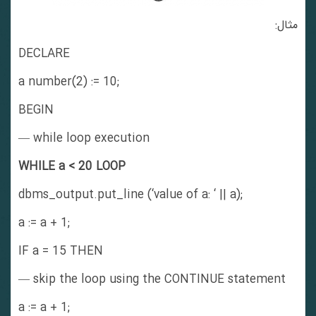
مثال:
DECLARE
a number(2) := 10;
BEGIN
— while loop execution
WHILE a < 20 LOOP
dbms_output.put_line (‘value of a: ‘ || a);
a := a + 1;
IF a = 15 THEN
— skip the loop using the CONTINUE statement
a := a + 1;