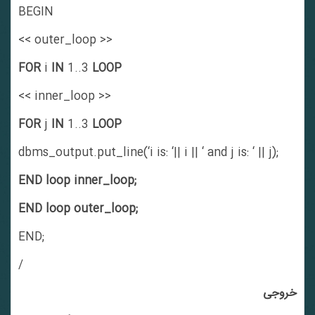
BEGIN
<< outer_loop >>
FOR
i
IN
1..3
LOOP
<< inner_loop >>
FOR
j
IN
1..3
LOOP
dbms_output.put_line(‘i is: ‘|| i || ‘ and j is: ‘ || j);
END loop inner_loop;
END loop outer_loop;
END;
/
خروجی