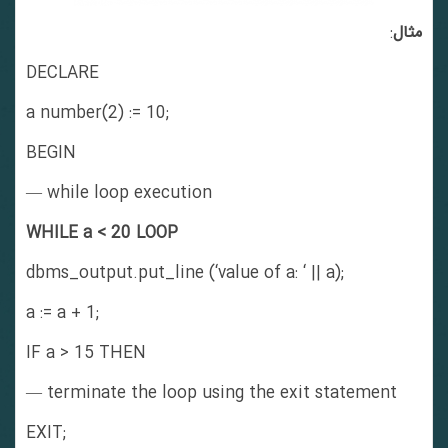
مثال
:
DECLARE
a number(2) := 10;
BEGIN
— while loop execution
WHILE a < 20 LOOP
dbms_output.put_line (‘value of a: ‘ || a);
a := a + 1;
IF a > 15 THEN
— terminate the loop using the exit statement
EXIT;