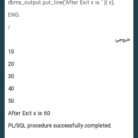
dbms_output.put_line(‘After Exit x is: ‘ || x);
END;
/
خروجی
10
20
30
40
50
After Exit x is: 60
PL/SQL procedure successfully completed.