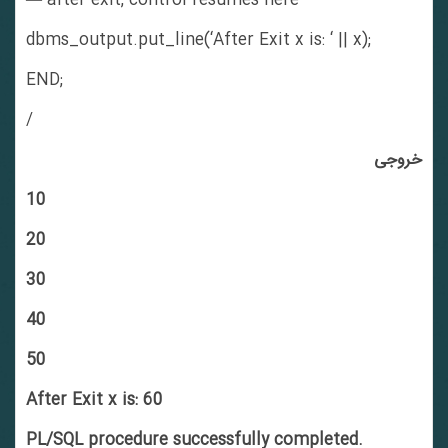
— after exit, control resumes here
dbms_output.put_line(‘After Exit x is: ‘ || x);
END;
/
خروجی
10
20
30
40
50
After Exit x is: 60
PL/SQL procedure successfully completed.