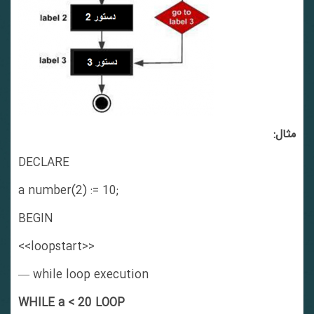
مثال:
DECLARE
a number(2) := 10;
BEGIN
<<loopstart>>
— while loop execution
WHILE a < 20 LOOP