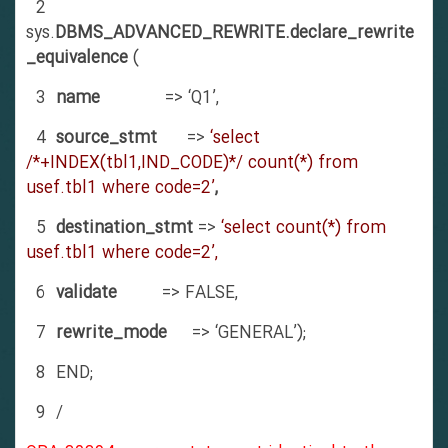
2
sys.
DBMS_ADVANCED_REWRITE.declare_rewrite
_equivalence
(
3
name
=> ‘Q1’,
4
source_stmt
=>
‘select
/*+INDEX(tbl1,IND_CODE)*/ count(*) from
usef.tbl1 where code=2’
,
5
destination_stmt
=>
‘select count(*) from
usef.tbl1 where code=2’,
6
validate
=> FALSE,
7
rewrite_mode
=> ‘GENERAL’);
8 END;
9 /