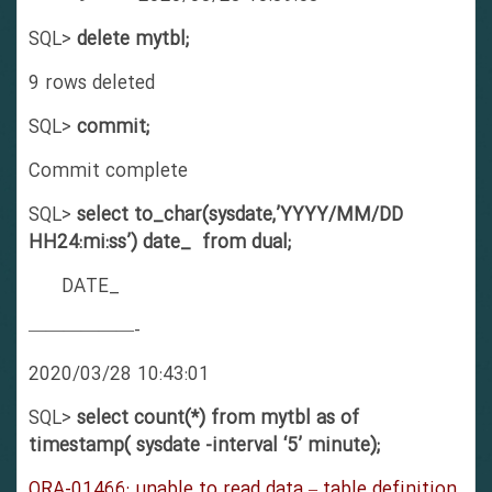
SQL>
delete mytbl;
9 rows deleted
SQL>
commit;
Commit complete
SQL>
select to_char(sysdate,’YYYY/MM/DD
HH24:mi:ss’) date_ from dual;
DATE_
——————-
2020/03/28 10:43:01
SQL>
select count(*) from mytbl as of
timestamp( sysdate -interval ‘5’ minute);
ORA-01466: unable to read data – table definition