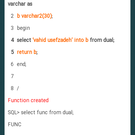
varchar as
2
b varchar2(30)
;
3 begin
4 select
‘vahid usefzadeh’ into b
from dual;
5
return b
;
6 end;
7
8 /
Function created
SQL> select func from dual;
FUNC