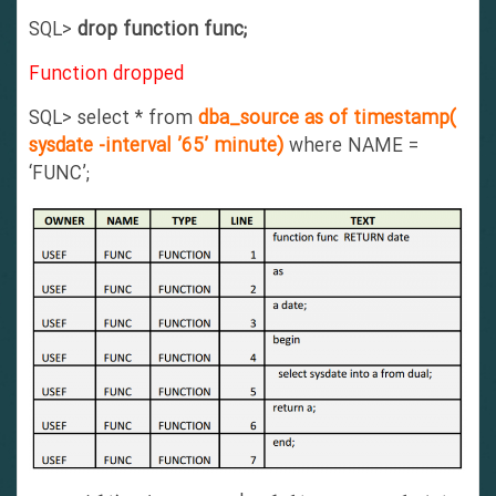
SQL>
drop function func;
Function dropped
SQL> select * from
dba_source as of timestamp(
sysdate -interval ’65’ minute)
where NAME =
‘FUNC’;