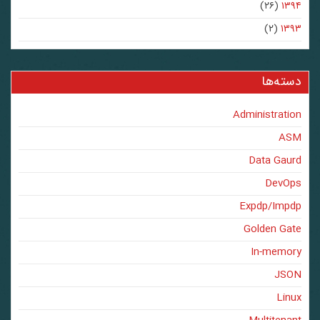
(۲۶)
۱۳۹۴
(۲)
۱۳۹۳
دسته‌ها
Administration
ASM
Data Gaurd
DevOps
Expdp/Impdp
Golden Gate
In-memory
JSON
Linux