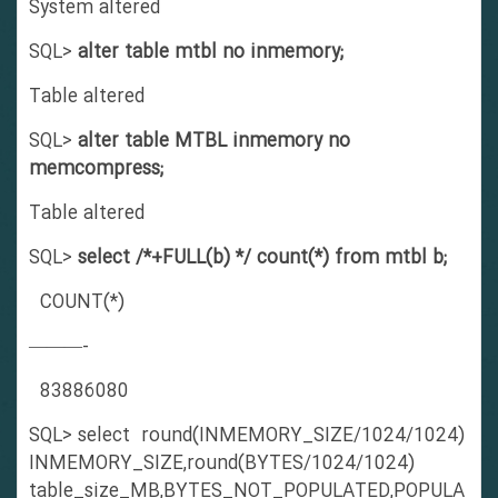
System altered
SQL>
alter table mtbl no inmemory;
Table altered
SQL>
alter table MTBL inmemory no
memcompress;
Table altered
SQL>
select /*+FULL(b) */ count(*) from mtbl b;
COUNT(*)
———-
83886080
SQL> select round(INMEMORY_SIZE/1024/1024)
INMEMORY_SIZE,round(BYTES/1024/1024)
table_size_MB,BYTES_NOT_POPULATED,POPULA