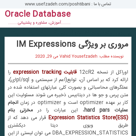
تماس با ما : www.usefzadeh.com/poshtibani
Oracle Database
con
……….آموزش، مشاوره و پشتیبانی……….
مروری بر ویژگی IM Expressions
نویسنده مطلب: Vahid Yousefzadeh
می 29, 2020
وراکل از نسخه 12cR2
قابلیت expression tracking
را
ارائه کرد که بر اساس آن، توابع(اعم از سیستمی و pl/sqlای)،
عملگرهای محاسباتی و بصورت کلی عبارتهای استفاده شده در
متن پرس و جو ها در دیتابیس ذخیره می شوند مسئولیت این
ار بر عهده optimizer است و optimizer در زمان
انجام
عملیات hard pars
، این عبارات را در
مخزنی بنام
(Expression Statistics Store(ES
قرار می دهد که از
طریق ویوی دیتا دیکشنری
DBA_EXPRESSION_STATISTICS می توان لیستی از این