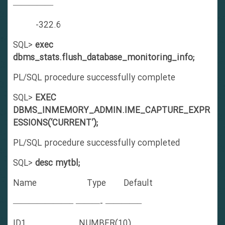
—————
-322.6
SQL>
exec
dbms_stats.flush_database_monitoring_info;
PL/SQL procedure successfully complete
SQL>
EXEC
DBMS_INMEMORY_ADMIN.IME_CAPTURE_EXPR
ESSIONS(‘CURRENT’);
PL/SQL procedure successfully completed
SQL>
desc mytbl;
Name Type Default
———————– ———- ————–
ID1 NUMBER(10)