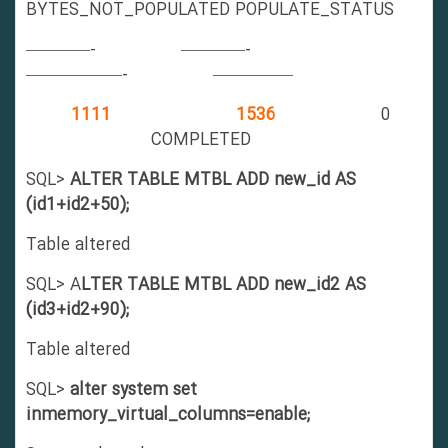
BYTES_NOT_POPULATED POPULATE_STATUS
————- ————-
——————- —————
1111
1536
0
COMPLETED
SQL>
ALTER TABLE MTBL ADD new_id AS
(id1+id2+50);
Table altered
SQL> A
LTER TABLE MTBL ADD new_id2 AS
(id3+id2+90);
Table altered
SQL>
alter system set
inmemory_virtual_columns=enable;