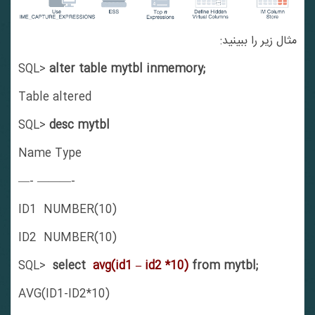
مثال زیر را ببینید:
SQL>
alter table mytbl inmemory;
Table altered
SQL>
desc mytbl
Name Type
—- ———-
ID1 NUMBER(10)
ID2 NUMBER(10)
SQL>
select
avg(id1 – id2 *10)
from mytbl;
AVG(ID1-ID2*10)