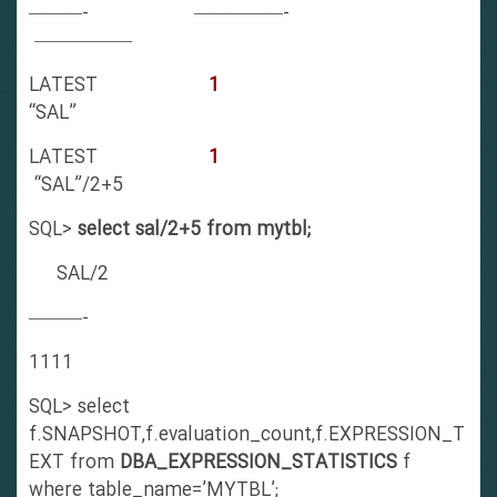
———- —————-
—————–
LATEST
1
“SAL”
LATEST
1
“SAL”/2+5
SQL>
select sal/2+5 from mytbl;
SAL/2
———-
1111
SQL> select
f.SNAPSHOT,f.evaluation_count,f.EXPRESSION_T
EXT from
DBA_EXPRESSION_STATISTICS
f
where table_name=’MYTBL’;