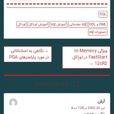
SQL
DML و DDL
sql مقدماتی
آموزش sql
آموزش اوراکل
اوراکل
دستورات sql
ویژگی In-Memory
←
نگاهی به استثنائاتی
FastStart در اوراکل
در مورد پارامترهای PGA
→
12cR2
Comments (2)
آرش
می 22, 2020 در 7:00 ب.ظ
عالی ، ممنون