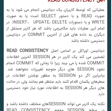
اصل
READ CONSISTENCY
عملیاتی که توسط کاربران یک دیتابیس انجام می شود یا به
صورت READ و با دستور SELECT است یا به صورت
WRITE و با دستورات INSERT، UPDATE، DELETE. در
تمام این عملیات باید مکانیزمی باشد که هر کاربر مستقل از
دیگران به داده های قبل از آخرین COMMIT در دیتابیس
دسترسی داشته باشد
یتابیس اوراکل بر اساس اصل
READ CONSISTENCY
تضمین می کند یک کاربر در هر SESSION آخرین اطلاعات
COMMIT شده را می بیند زیرا تا زمانی که COMMIT انجام
نشود SESSION های دیگر متوجه تغییرات نخواهند شد.
بنابراین اگر دو SESSION به منظور نوشتن اطلاعات در
سطرهای یکسان اقدام کنند باید منتظر هم بمانند ولی در حالت
های دیگر هر SESSION به اطلاعات مورد نیاز خود دسترسی
دارد.
نکته: یک کاربر می تواند SESSIONهای مختلف داشته باشد و
در سطح SESSION مفهوم READ CONSISTENCY