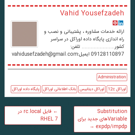
Vahid Yousefzadeh
ارائه خدمات مشاوره ، پشتیبانی و نصب و
راه اندازی پایگاه داده اوراکل در سراسر
کشور...................... تلفن:
09128110897 ایمیل:vahidusefzadeh@gmail.com
Administration
اوراکل 12c
اوراکل دیتابیس
بانک اطلاعاتی اوراکل
پایگاه داده اوراکل
Substitution
←
فایل rc.local در
Variableهای جدید برای
RHEL 7
→
expdp/impdp