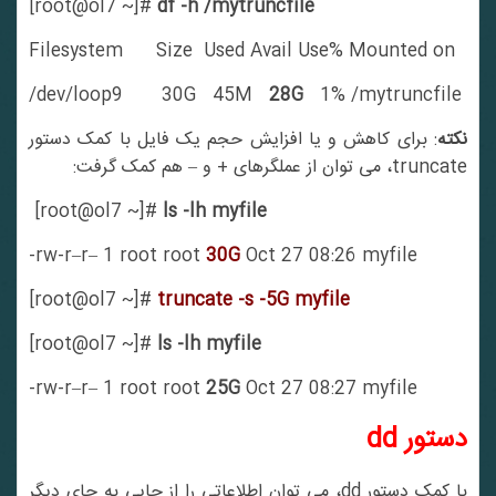
[root@ol7 ~]#
df -h /mytruncfile
Filesystem Size Used Avail Use% Mounted on
/dev/loop9 30G 45M
28G
1% /mytruncfile
نکته
: برای کاهش و یا افزایش حجم یک فایل با کمک دستور
truncate، می توان از عملگرهای + و – هم کمک گرفت:
[root@ol7 ~]#
ls -lh myfile
-rw-r–r– 1 root root
30G
Oct 27 08:26 myfile
[root@ol7 ~]#
truncate -s -5G myfile
[root@ol7 ~]#
ls -lh myfile
-rw-r–r– 1 root root
25G
Oct 27 08:27 myfile
دستور
dd
با کمک دستور dd، می توان اطلاعاتی را از جایی به جای دیگر