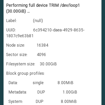
Performing full device TRIM /dev/loop1
(30.00GiB) …
Label: (null)
UUID: 6c394210-daea-4929-8635-
1807c9e63b81
Node size: 16384
Sector size: 4096
Filesystem size: 30.00GiB
Block group profiles:
Data: single 8.00MiB
Metadata: DUP 1.00GiB
System: DUP 8.00MiB