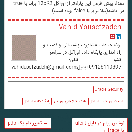
مقدار پیش فرض این پارامتر از اوراکل 12cR2 برابر با true
می باشد(قبلا برابر با false بوده است).
Vahid Yousefzadeh
ارائه خدمات مشاوره ، پشتیبانی و نصب و
راه اندازی پایگاه داده اوراکل در سراسر
کشور...................... تلفن:
09128110897 ایمیل:vahidusefzadeh@gmail.com
Oracle Security
امنیت اوراکل
اوراکل
بانک اطلاعاتی اوراکل
پایگاه داده اوراکل
نوشتن پیام در فایل alert
←
تغییر نام یک pdb
یا trace
→