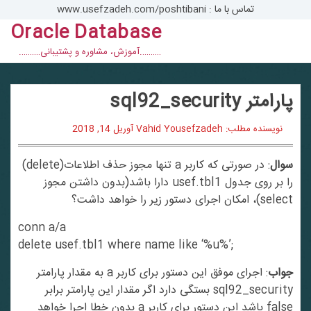
تماس با ما : www.usefzadeh.com/poshtibani
Oracle Database
con
……….آموزش، مشاوره و پشتیبانی……….
پارامتر sql92_security
نویسنده مطلب: Vahid Yousefzadeh
آوریل 14, 2018
سوال
: در صورتی که کاربر a تنها مجوز حذف اطلاعات(delete)
را بر روی جدول usef.tbl1 دارا باشد(بدون داشتن مجوز
select)، امکان اجرای دستور زیر را خواهد داشت؟
conn a/a
delete usef.tbl1 where name like ‘%u%’;
جواب
: اجرای موفق این دستور برای کاربر a به مقدار پارامتر
sql92_security بستگی دارد اگر مقدار این پارامتر برابر
false باشد این دستور برای کاربر a بدون خطا اجرا خواهد