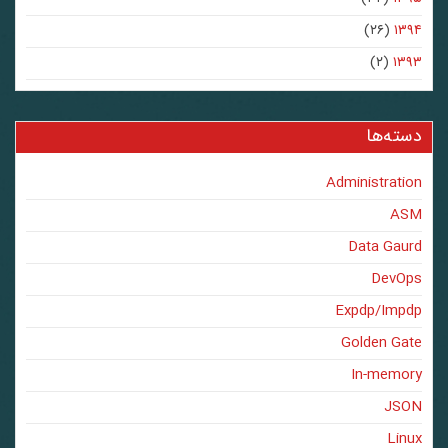
(۲۶)
۱۳۹۴
(۲)
۱۳۹۳
دسته‌ها
Administration
ASM
Data Gaurd
DevOps
Expdp/Impdp
Golden Gate
In-memory
JSON
Linux