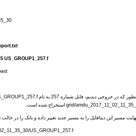
35_30
port.txt
1:35 US_GROUP1_257.f
pwd
ایت مسیر این دیتافایل را به مسیر جدید تغییر داده و بانک را در حالت open قرار می دهیم:
11_02_11_35_30/US_GROUP1_257.f