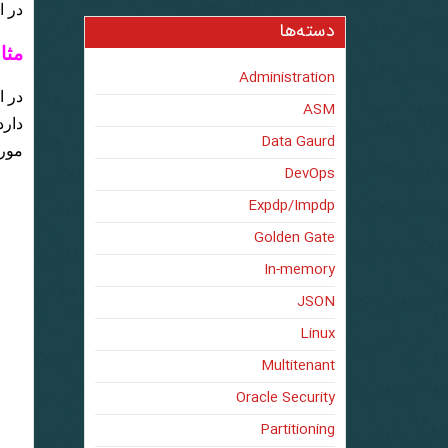
در ادا
دسته‌ها
مثال 1: استخراج فایل از دیسک 
Administration
ASM
دارد
Data Gaurd
مور
DevOps
Expdp/Impdp
Golden Gate
In-memory
JSON
Linux
Multitenant
Oracle Security
Partitioning