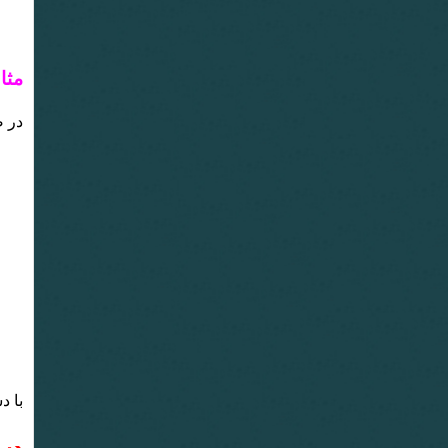
مثال 2: استخراج فایل از
در صور
با دستور بالا