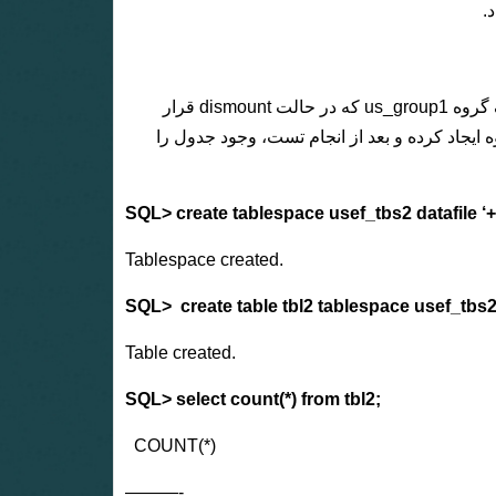
در ادامه قصد داریم فایل شماره 257(که یک دیتافایل می باشد) را از دیسک گروه us_group1 که در حالت dismount قرار
ه ایجاد کرده و بعد از انجام تست، وجود جدول را
SQL> create tablespace usef_tbs2 datafile
Tablespace created.
SQL> create table tbl2 tablespace usef_tbs2
Table created.
SQL> select count(*) from tbl2;
COUNT(*)
———-