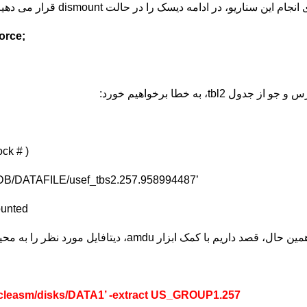
انجام این سناریو، در ادامه دیسک را در حالت dismount قرار می دهیم:
orce;
 جو از جدول tbl2، به خطا برخواهیم خورد:
ock # )
DB/DATAFILE/usef_tbs2.257.958994487’
ounted
، قصد داریم با کمک ابزار amdu، دیتافایل مورد نظر را به محیط سیستم عامل و در مسیر /grid بازیابی کنیم :
racleasm/disks/DATA1’ -extract US_GROUP1.257