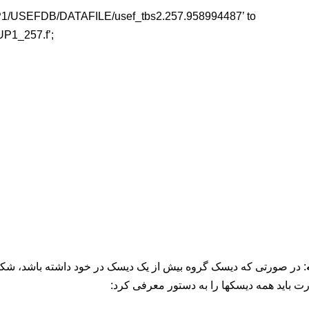
P1/USEFDB/DATAFILE/usef_tbs2.257.958994487’ to
P1_257.f’;
 باید همه دیسکها را به دستور معرفی کرد: