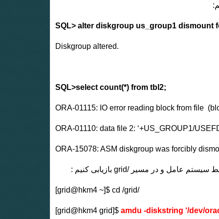
SQL> alter diskgroup us_group1 dismount f
Diskgroup altered.
SQL>select count(*) from tbl2;
ORA-01115: IO error reading block from file (bl
ORA-01110: data file 2: ‘+US_GROUP1/USEF
ORA-15078: ASM diskgroup was forcibly dism
[grid@hkm4 ~]$ cd /grid/
[grid@hkm4 grid]$
amdu -diskstring ‘/dev/o