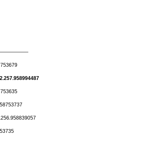
—————–
8753679
.257.958994487
8753635
958753737
256.958839057
53735