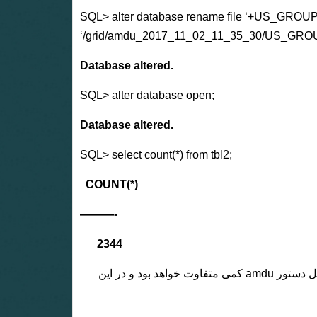
SQL> alter database rename file ‘+US_GROU
‘/grid/amdu_2017_11_02_11_35_30/US_GROU
Database altered.
SQL> alter database open;
Database altered.
SQL> select count(*) from tbl2;
COUNT(*)
———-
2344
: در صورتی که دیسک گروه بیش از یک دیسک در خود داشته باشد، شکل دستور amdu کمی متفاوت خواهد بود و در این