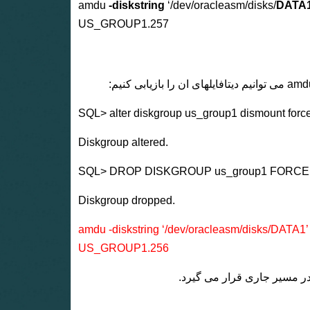
amdu
-diskstring
‘/dev/oracleasm/disks/
DATA1
US_GROUP1.257
SQL> alter diskgroup us_group1 dismount force
Diskgroup altered.
SQL> DROP DISKGROUP us_group1 FORCE
Diskgroup dropped.
amdu -diskstring ‘/dev/oracleasm/disks/DATA1’
US_GROUP1.256