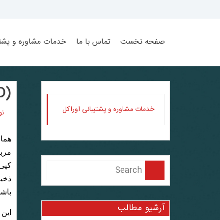
Ski
t
conten
صفحه نخست
تماس با ما
خدمات مشاوره و پشتی
(Asm Utility(AMDU,KFED,KFOD
خدمات مشاوره و پشتیبانی اوراکل
نوی
مربو
ذخیر
باشد
آرشیو مطالب
این 