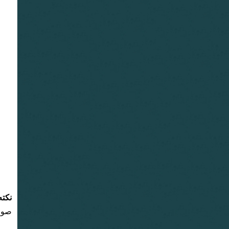
نکته
صورت