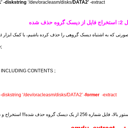
′
-diskstring
‘/dev/oracleasm/disks/
DATA2′
-extract
 دیسک گروه حذف شده
تی که به اشتباه دیسک گروهی را حذف کرده باشیم، با کمک ابزار amdu می توانیم دیتافایلهای ان را بازیابی کنیم:
;
 INCLUDING CONTENTS ;
 -diskstring ‘/dev/oracleasm/disks/DATA2’
-former
-extract
، فایل شماره 256 از یک دیسک گروه حذف شده!!! استخراج و در مسیر جاری قرار می گیرد.