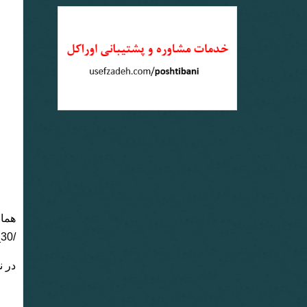
/grid/amdu_2017_11_02_11_35_30 استخراج شده است.
در نه