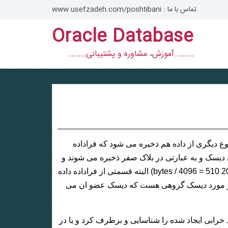
تماس با ما : www.usefzadeh.com/poshtibani
Oracle Database
……….آموزش، مشاوره و پشتیبانی……….
ه های بانک اطلاعاتی، نوع دیگری از داده هم ذخیره می شود که فراداده
ی دیسک و به عبارتی در بلاک صفر ذخیره می شوند و
کپی ای از ان هم در بلاک 510 برای مسائل امنیتی ذخیره می شود(2088960 bytes / 4096 = 510) البته قسمتی از فراداده داده
ی در مورد دیسک گروهی هست که دیسک عضو ان می
اید خرابی ایجاد شده را شناسایی و برطرف کرد و یا در