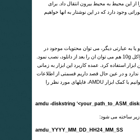
 از این محیط به محیط بیرون انتقال داد. برای
اتی وجود دارد که در این نوشتار به انها خواهیم
فایلهای موجود در asm disk دامپ تهیه کرد و یا به عبارتی دیگر، می توان محتویات موجود در
دیسک را استخراج نمود. این ابزار از نسخه 11g عرضه شد هر چند برای اوراکل 10g هم می توان ان را بعد از دانلود، نصب نمود.
dismo قرار دارد می توان از این ابزار استفاده کرد. عمده کاربرد این ابزار به زمانی
دیسک گروه برای ما وجود ندارد و در عین حال قصد داریم قسمتی از اطلاعات
این دیسک گروه را به محیط سیستم عامل منتقل کنیم در این صورت می توانیم با کمک ابزار AMDU، فایلهای مورد نظر را
amdu -diskstring ‘<your_path_to_ASM_disks
 زیر ساخته می شود:
amdu_YYYY_MM_DD_HH24_MM_SS