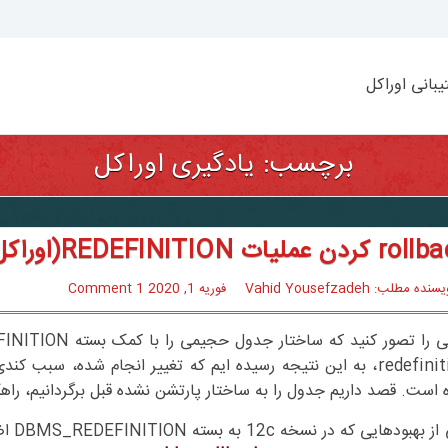
بانی اوراکل
برچسب:
یادگیری اوراکل
دن عملیات REDEFINITION(اوراکل 12c)
سنده مطلب: Vahid Yousefzadeh
فوریه 1, 2020
1 Comment
redefinition، به این نتیجه رسیده ایم که تغییر انجام شده، سب
است. قصد داریم جدول را به ساختار پارتشن نشده قبل برگردانیم، را
هبودهایی که در نسخه 12c به بسته DBMS_REDEFINITION اضافه شد،