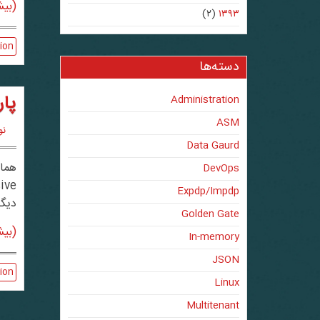
(بیش
(۲)
۱۳۹۳
ion
دسته‌ها
پارامتر _lock_timeout
Administration
ASM
نوی
Data Gaurd
DevOps
Expdp/Impdp
دیگر
Golden Gate
(بیش
In-memory
JSON
ion
Linux
Multitenant