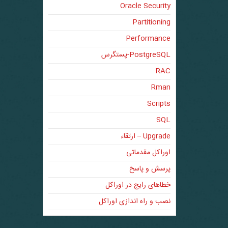
Oracle Security
Partitioning
Performance
PostgreSQL-پستگرس
RAC
Rman
Scripts
SQL
Upgrade – ارتقاء
اوراکل مقدماتی
پرسش و پاسخ
خطاهای رایج در اوراکل
نصب و راه اندازی اوراکل