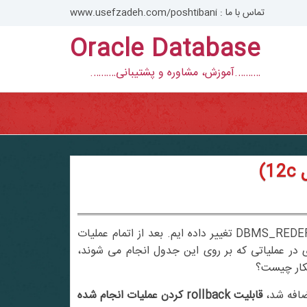
تماس با ما : www.usefzadeh.com/poshtibani
Oracle Database
……….آموزش، مشاوره و پشتیبانی……….
زمانی را تصور کنید که ساختار جدول حجیمی را با کمک بسته DBMS_REDEFINITION تغییر داده ایم. بعد از اتمام عملیات
ب کندی در عملیاتی که بر روی این جدول انجام می شوند،
هکار چیست؟
قابلیت rollback کردن عملیات انجام شده