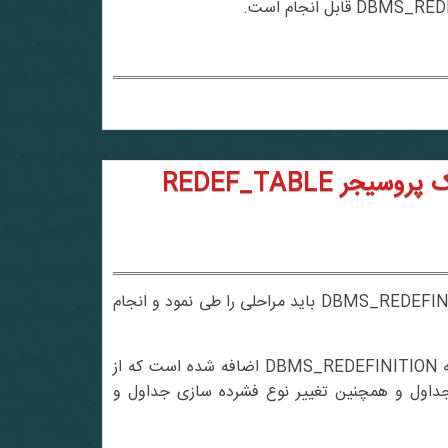
انجام عملیات redefinition در یک مرحله با کمک پروسیجر REDEF_TABLE
همانطور که می دانید در اوراکل 11g، برای هرگونه استفاده از بسته DBMS_REDEFINITION باید مراحلی را طی نمود و انجام
به بسته DBMS_REDEFINITION اضافه شده است که از
 ان می توان عملیاتی نظیر جابجایی انلاین و تغییر tablespace جداول و همچنین تغییر نوع فشرده سازی جداول و