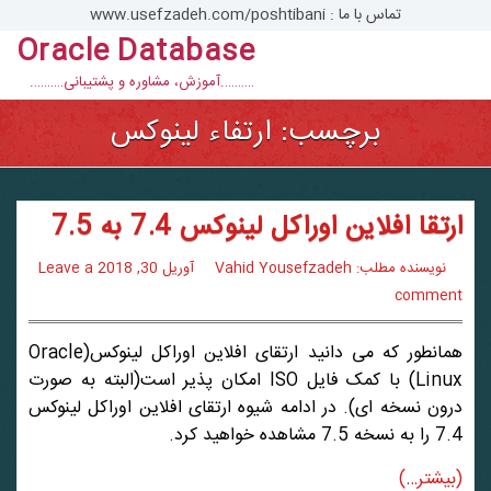
تماس با ما : www.usefzadeh.com/poshtibani
Oracle Database
con
……….آموزش، مشاوره و پشتیبانی……….
برچسب:
ارتفاء لینوکس
ارتقا افلاین اوراکل لینوکس 7.4 به 7.5
نویسنده مطلب: Vahid Yousefzadeh
آوریل 30, 2018
Leave a
comment
همانطور که می دانید ارتقای افلاین اوراکل لینوکس(Oracle
Linux) با کمک فایل ISO امکان پذیر است(البته به صورت
درون نسخه ای). در ادامه شیوه ارتقای افلاین اوراکل لینوکس
7.4 را به نسخه 7.5 مشاهده خواهید کرد.
(بیشتر…)